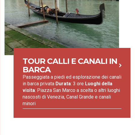
TOUR CALLI E CANALI IN
BARCA
Passeggiata a piedi ed esplorazione dei canali
in barca privata
Durata
: 3 ore
Luoghi della
visita
: Piazza San Marco a scelta o altri luoghi
nascosti di Venezia, Canal Grande e canali
minori